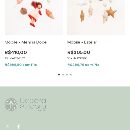
Móbile - Estelar
Móbile - Menina Doce
R$305,00
R$410,00
10
x
de
R$36,65
10
x
de
R$49,27
R$289,75
com
Pix
R$389,50
com
Pix