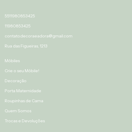
5511980853425
11980853425
contato.decoraeadora@gmail.com
Rua das Figueiras, 1213
Móbiles
Crie o seu Móbile!
Decoração
Porta Maternidade
Roupinhas de Cama
Quem Somos
Trocas e Devoluções