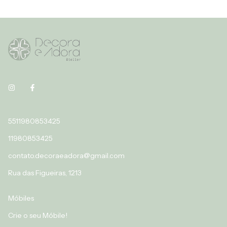
5511980853425
11980853425
contato.decoraeadora@gmail.com
Rua das Figueiras, 1213
Móbiles
Crie o seu Móbile!