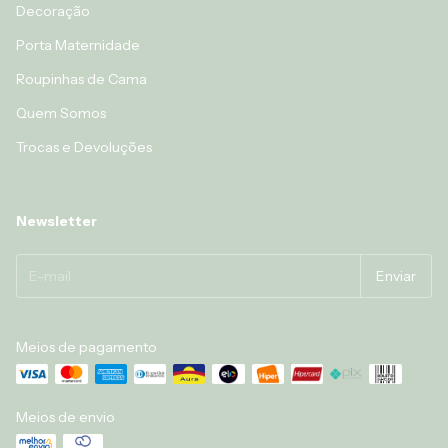
Decoração
Porta Maternidade
Roupinhas de Cama
Quem Somos
Trocas e Devoluções
Newsletter
Meios de pagamento
Meios de envio