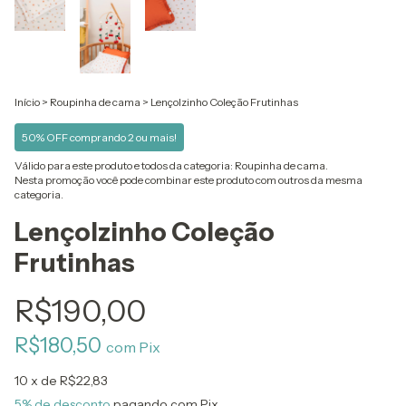
Início
>
Roupinha de cama
>
Lençolzinho Coleção Frutinhas
50% OFF comprando 2 ou mais!
Válido para este produto e todos da categoria: Roupinha de cama.
Nesta promoção você pode combinar este produto com outros da mesma
categoria.
Lençolzinho Coleção
Frutinhas
R$190,00
R$180,50
com
Pix
10
x de
R$22,83
5% de desconto
pagando com Pix