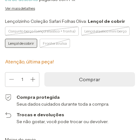
Ver mais detalhes
Lençolzinho Coleção Safari Folhas Oliva:
Lençol de cobrir
Conjunto berço (Lençol elastico + fronha)
Lençol elastico mini berço
Lençol de cobrir
Fronha avulsa
Atenção, última peça!
Compra protegida
Seus dados cuidados durante toda a compra.
Trocas e devoluções
Se não gostar, você pode trocar ou devolver.
Entregas para o CEP:
Alterar CEP
Meios de envio