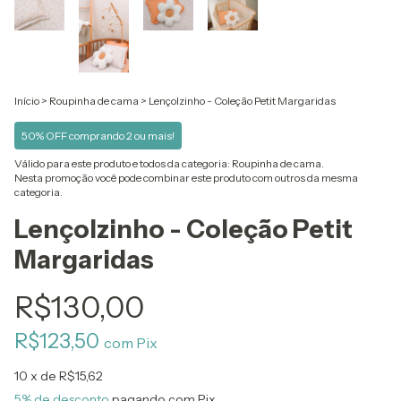
Início
>
Roupinha de cama
>
Lençolzinho - Coleção Petit Margaridas
50% OFF comprando 2 ou mais!
Válido para este produto e todos da categoria: Roupinha de cama.
Nesta promoção você pode combinar este produto com outros da mesma
categoria.
Lençolzinho - Coleção Petit
Margaridas
R$130,00
R$123,50
com
Pix
10
x de
R$15,62
5% de desconto
pagando com Pix