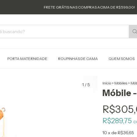
FRETE GRÁTIS NAS COMPRAS ACIMA DE R$ 599,00!
FR
PORTA MATERNIDADE
ROUPINHAS DE CAMA
QUEM SOMOS
Início
>
Móbiles
>
Mób
1
/
5
Móbile 
R$305
R$289,75
c
10
x de
R$36,65