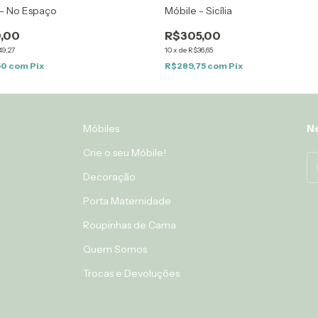
Móbile - Sicília
 - No Espaço
R$305,00
,00
10
x
de
R$36,65
9,27
R$289,75
com
Pix
50
com
Pix
Móbiles
Ne
Crie o seu Móbile!
Decoração
Porta Maternidade
Roupinhas de Cama
Quem Somos
Trocas e Devoluções