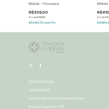
Móbile - Primavera
Móbile
R$305,00
R$410
10
x
de
R$36,65
10
x
de
R$4
R$289,75
com
Pix
R$389,
5511980853425
11980853425
contato.decoraeadora@gmail.com
Rua das Figueiras, 1213