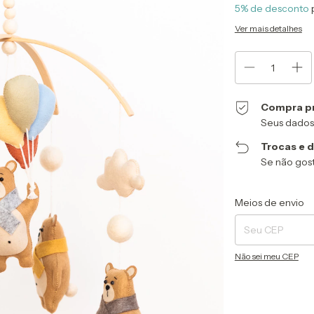
5% de desconto
Ver mais detalhes
Compra p
Seus dados
Trocas e 
Se não gost
Entregas para o CEP
Meios de envio
Não sei meu CEP