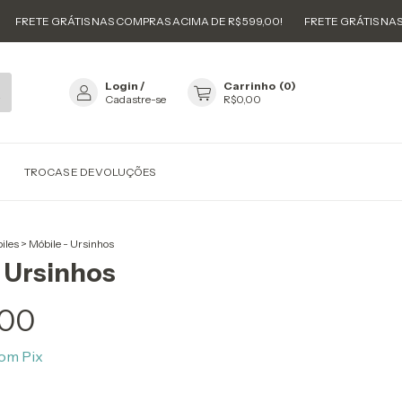
ETE GRÁTIS NAS COMPRAS ACIMA DE R$ 599,00!
FRETE GRÁTIS NAS COMP
Login
/
Carrinho
(
0
)
Cadastre-se
R$0,00
TROCAS E DEVOLUÇÕES
iles
>
Móbile - Ursinhos
- Ursinhos
,00
om
Pix